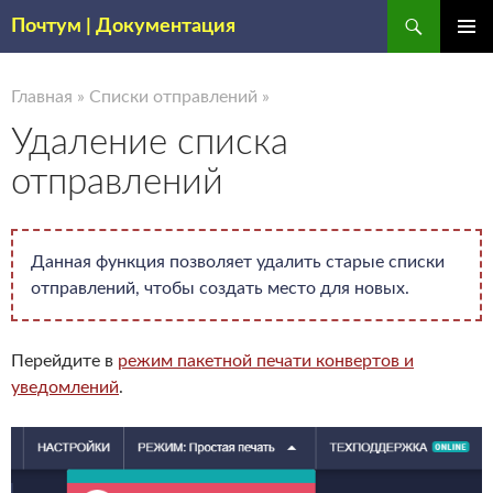
Поиск
Почтум | Документация
ПЕРЕЙТИ
ОСНОВ
К
МЕНЮ
СОДЕРЖИМОМУ
Главная
»
Списки отправлений
»
Удаление списка
отправлений
Данная функция позволяет удалить старые списки
отправлений, чтобы создать место для новых.
Перейдите в
режим пакетной печати конвертов и
уведомлений
.