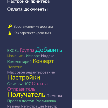
Настройки принтера
Оплата, документы
Восстановление доступа
Как зарегистрироваться
Добавить
Группа
EXCEL
Изменить
Импорт
Индекс
Конверт
Комментарий
Логотип
Массовое редактирование
Настройки
Оплата
Опись Ф-107
Отправитель
Получатель
Пометка
Пропал доступ
Разлиновка
Размер
Регистрация
Реестр