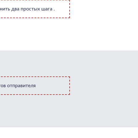
ить два простых шага .
ов отправителя