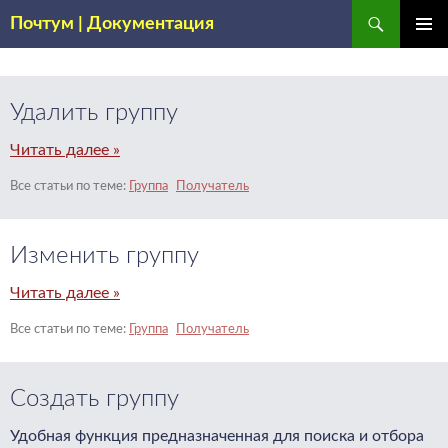
Поиск
Почтум | Документация
ПЕРЕЙТИ
ОСНОВ
К
МЕНЮ
СОДЕРЖИМОМУ
Удалить группу
Читать далее »
Группа
Получатель
Изменить группу
Читать далее »
Группа
Получатель
Создать группу
Удобная функция предназначенная для поиска и отбора